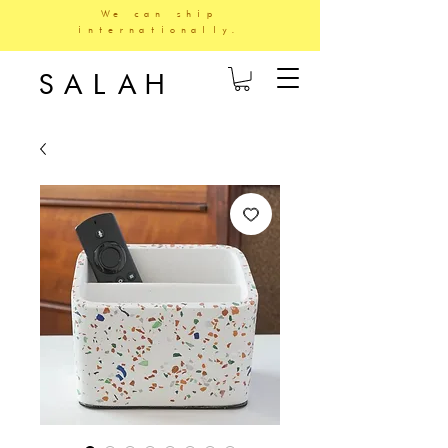
We can ship
internationally.
SALAH