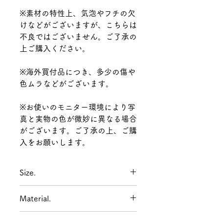
※素材の特性上、気泡やフチの欠
けなどがございますが、こちらは
不良ではございません。ご了承の
上ご購入ください。
※海外買付品につき、多少の傷や
色ムラなどがございます。
※お使いのモニター環境により写
真と実物の色が微妙に異なる場合
がございます。ご了承の上、ご購
入をお願いします。
Size.
横幅150mm 高さ86~122mm 奥行
Material.
き98mm(全て外寸)
プレートの厚みは8~9mm前後で
人造石