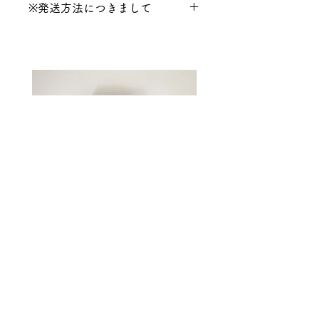
※発送方法につきまして
す。
裏側にシリコンの滑り止め付きで
こちらの商品は【宅配便(沖縄県
す。
はゆうパック)】での発送となり
ます。
【ネコポス /レターパックプラ
ス】をお選びいただいた場合も自
動的に宅配便の送料が提示されま
す。
送料について詳しくは
コチラ
●受注生産●Original iPhone
●受注生産●Original iPh
Case -Sunshine-
Case -Flower-
Price
Price
¥3,850
¥3,850