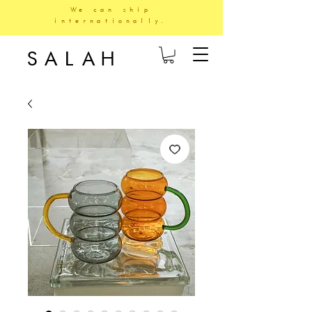
We can ship
internationally.
SALAH