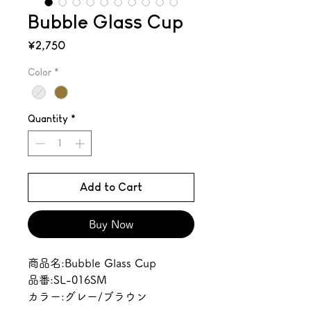
Bubble Glass Cup
Price
¥2,750
Color
*
Quantity
*
Add to Cart
Buy Now
商品名:Bubble Glass Cup
品番:SL-016SM
カラー:グレー/ブラウン