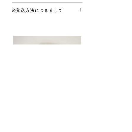
ガラス
※発送方法につきまして
こちらの商品は【宅配便(沖縄県
はゆうパック)】での発送となり
ます。
【ネコポス /レターパックプラ
ス】をお選びいただいた場合も自
動的に宅配便の送料が提示されま
す。
送料について詳しくは
コチラ
●受注生産●Original iPhone
●受注生産●Original iPh
Case -Sunshine-
Case -Flower-
Price
Price
¥3,850
¥3,850