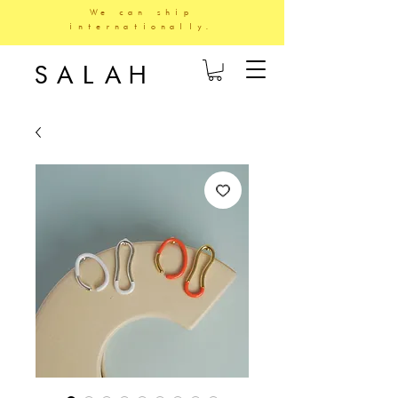
We can ship
internationally.
SALAH