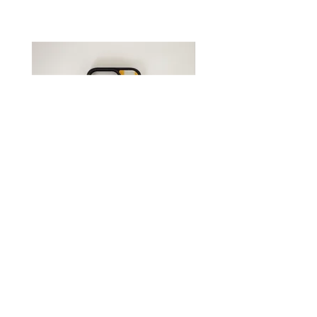
発送方法は決済時に【ネコポス /
レターパックプラス】か【宅配便
(沖縄県はゆうパック)】での発送
をお選びください。
送料について詳しくは
コチラ
●受注生産●Original iPhone
●受注生産●Original iPh
Case -Sunshine-
Case -Flower-
Price
Price
¥3,850
¥3,850
Shopping Guide