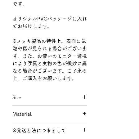
です。
オリジナルPVCパッケージに入れ
てお届けします。
※メッキ製品の特性上、表面に気
泡や傷が見られる場合がございま
す。また、お使いのモニター環境
により写真と実物の色が微妙に異
なる場合がございます。ご了承の
上、ご購入をお願いします。
Size.
楕円型:全長 29mm 横幅 23mm
Material.
ひょうたん型:全長 39mm 横幅
15mm
合金 エポキシ樹脂
※発送方法につきまして
ポスト : チタン