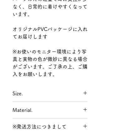
なく、日常的に着けやすくなって
います。
オリジナルPVCパッケージに入れ
てお届けします
※お使いのモニター環境により写
真と実物の色が微妙に異なる場合
がございます。ご了承の上、ご購
入をお願いします。
Size.
全長:40mm
Material.
アクリル
※発送方法につきまして
ゴールドのパーツ:合金
ポスト:チタン
発送方法は決済時に【ネコポス /