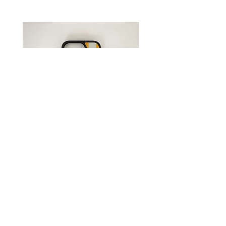
レターパックプラス】か【宅配便
(沖縄県はゆうパック)】での発送
をお選びください。
送料について詳しくは
コチラ
●受注生産●Original iPhone
●受注生産●Original iPh
Case -Sunshine-
Case -Flower-
Price
Price
¥3,850
¥3,850
Shopping Guide
Payment Method