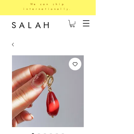
We can ship
internationally.
SALAH