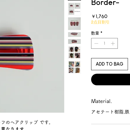
Border-
価
￥1,760
格
2点目割引
数量
*
ADD TO BAG
Material.
アセテート樹脂,鉄
フのヘアクリップ です。
り異なります。