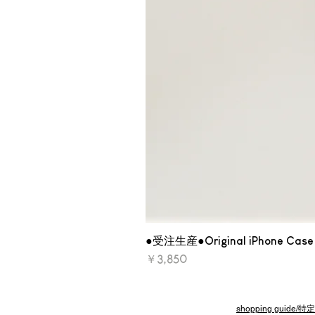
●受注生産●Original iPhone Case 
価格
￥3,850
shopping gui