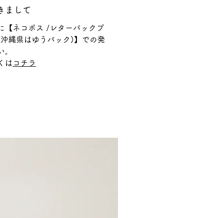
きまして
に【ネコポス /レターパックプ
(沖縄県はゆうパック)】での発
い。
くは
コチラ