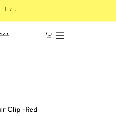
lly.
act
r Clip -Red