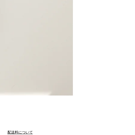
●受注生産●Original iPhone C
価格
￥3,850
​配送料について