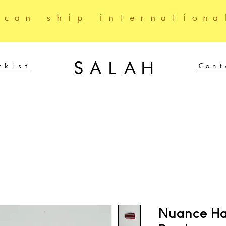
 can ship internationa
SALAH
ckist
Cont
Nuance Hai