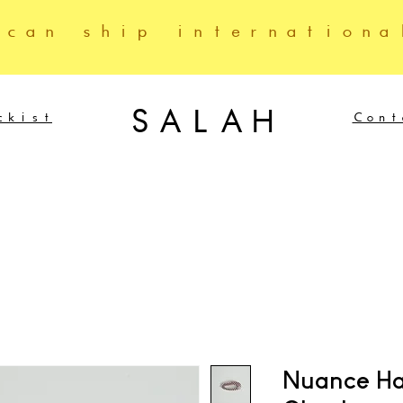
 can ship internationa
SALAH
ckist
Cont
Nuance Ha