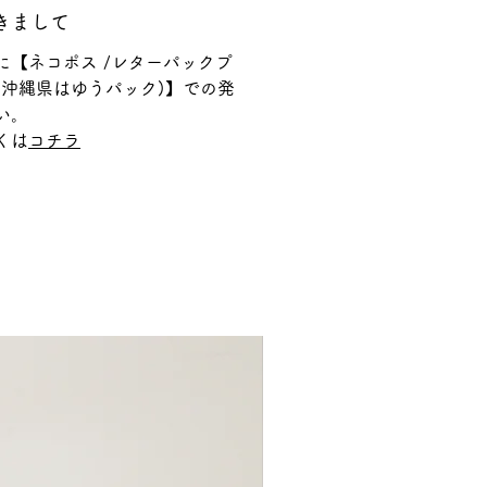
きまして
に【ネコポス /レターパックプ
(沖縄県はゆうパック)】での発
い。
くは
コチラ