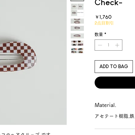
Check-
価
￥1,760
格
2点目割引
数量
*
ADD TO BAG
Material.
アセテート樹脂,鉄
フのヘアクリップ です。