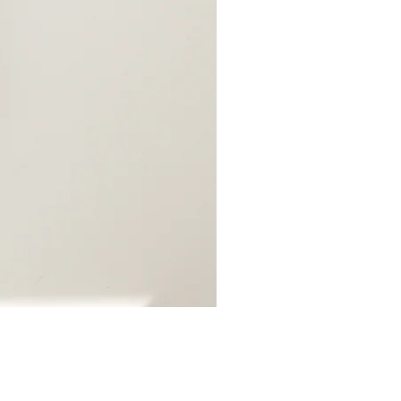
●受注生産●Original iPhone C
価格
￥3,850