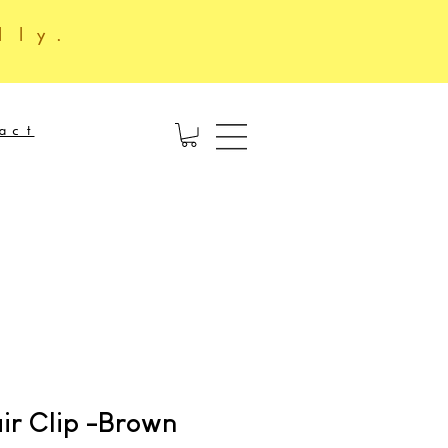
lly.
act
ir Clip -Brown