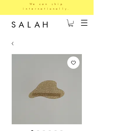
We can ship
internationally.
SALAH