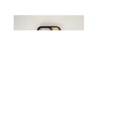
発送方法は決済時に【ネコポス /
レターパックプラス】か【宅配便
(沖縄県はゆうパック)】での発送
をお選びください。
送料について詳しくは
コチラ
●受注生産●Original iPhone
●受注生産●Original iPh
Case -Sunshine-
Case -Flower-
価格
価格
￥3,850
￥3,850
shopping guide/特定商取引法についての表記