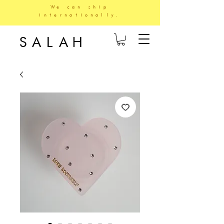
We can ship
internationally.
SALAH