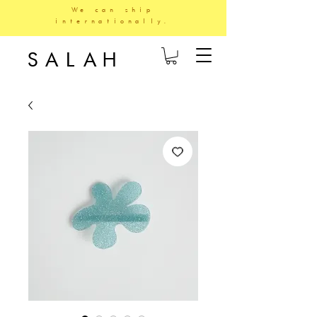
We can ship
internationally.
SALAH