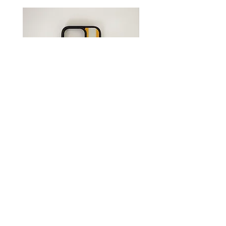
(沖縄県はゆうパック)】での発送
をお選びください。
送料について詳しくは
コチラ
●受注生産●Original iPhone
●受注生産●Original iPh
Case -Sunshine-
Case -Flower-
Price
Price
¥3,850
¥3,850
Shopping Guide
Payment Method
Shipping Fees