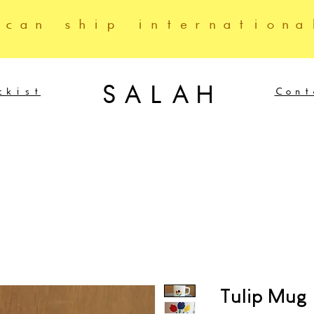
 can ship internationa
SALAH
ckist
Cont
Tulip Mug