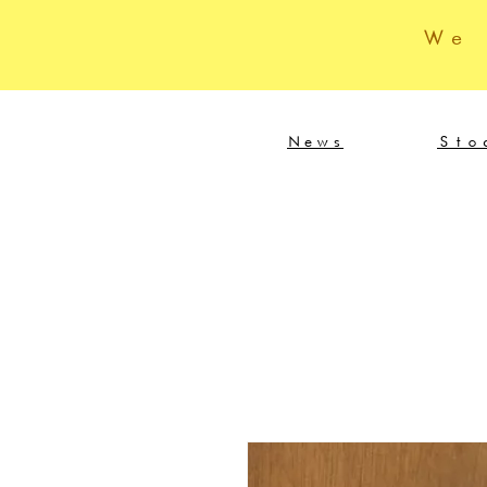
We
News
Sto