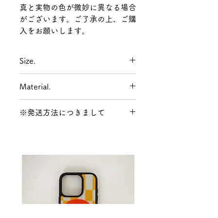
真と実物の色が微妙に異なる場合
がございます。ご了承の上、ご購
入をお願いします。
Size.
フープ外径:9mm
Material.
全長:16mm
合金(Silver925メッキ,14K Gold
※発送方法につきまして
メッキ)
ポスト:チタン
発送方法は決済時に【ネコポス /
レターパックプラス】か【宅配便
(沖縄県はゆうパック)】での発送
をお選びください。
送料について詳しくは
コチラ