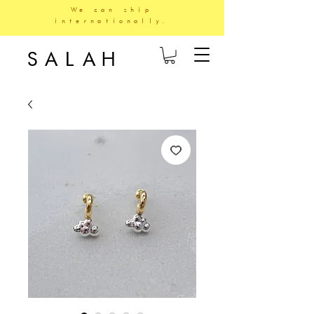
We can ship
internationally.
SALAH