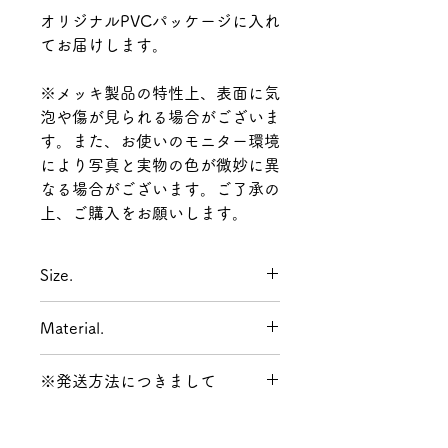
オリジナルPVCパッケージに入れ
てお届けします。
※メッキ製品の特性上、表面に気
泡や傷が見られる場合がございま
す。また、お使いのモニター環境
により写真と実物の色が微妙に異
なる場合がございます。ご了承の
上、ご購入をお願いします。
Size.
直径 19mm
Material.
真鍮(SV925メッキ,14K Goldメッ
※発送方法につきまして
キ)
ポスト : チタン
発送方法は決済時に【ネコポス /
レターパックプラス】か【宅配便