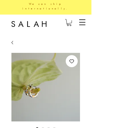
We can ship
internationally.
SALAH