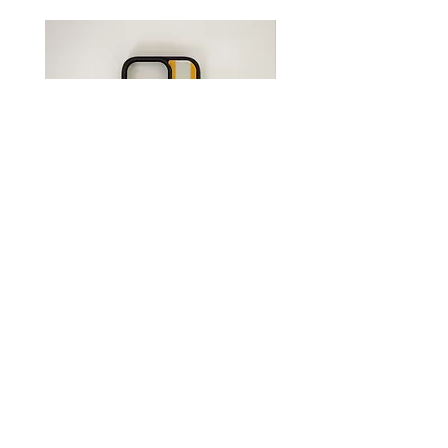
(沖縄県はゆうパック)】での発送
をお選びください。
送料について詳しくは
コチラ
●受注生産●Original iPhone
●受注生産●Original iPh
Case -Sunshine-
Case -Flower-
価格
価格
￥3,850
￥3,850
shopping guide/特定商取引法についての表記
お支払い方法