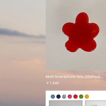
Motif Smartphone Grip (055Red)
クイックビュー
価格
￥1,540