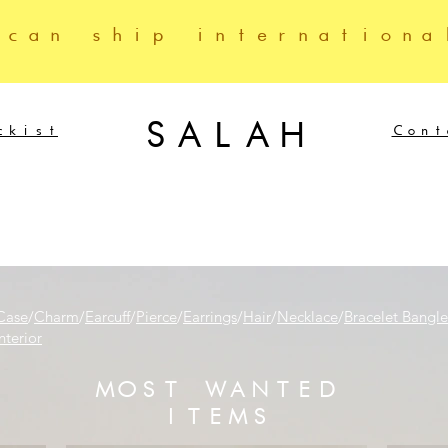
 can ship internationa
SALAH
ckist
Cont
Case
/
Charm
/
Earcuff
/
Pierce
/
Earrings
/
Hair
/
Necklace
/
Bracelet Bangle
nterior
MOST WANTED
ITEMS