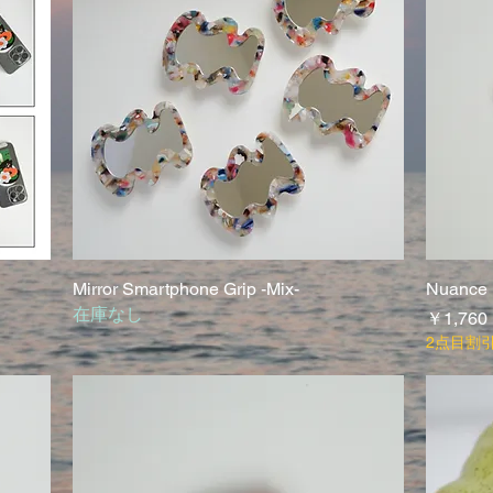
Mirror Smartphone Grip -Mix-
クイックビュー
Nuance H
在庫なし
価格
￥1,760
2点目割