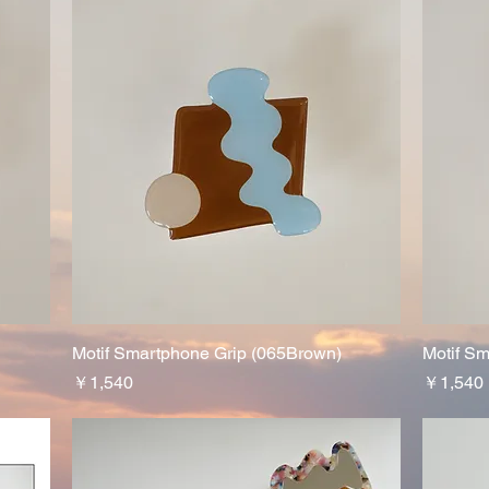
Motif Smartphone Grip (065Brown)
クイックビュー
Motif S
価格
価格
￥1,540
￥1,540