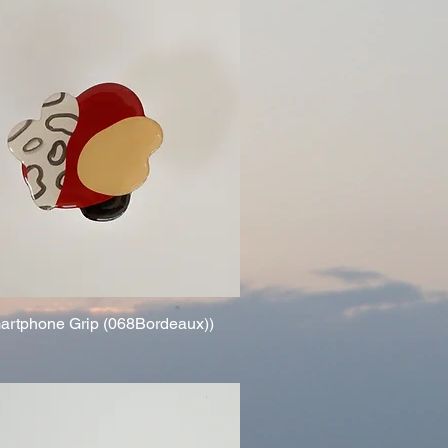
martphone Grip (068Bordeaux))
クイックビュー