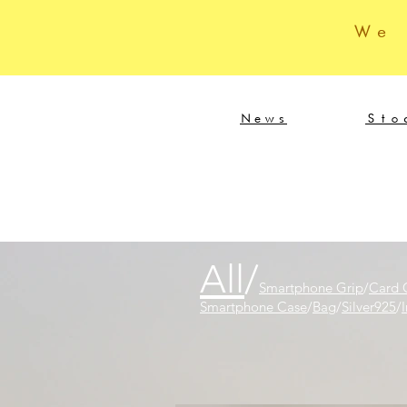
We
News
Sto
All
/
Smartphone Grip
/
Card 
Smartphone Case
/
Bag
/
Silver925
/
I