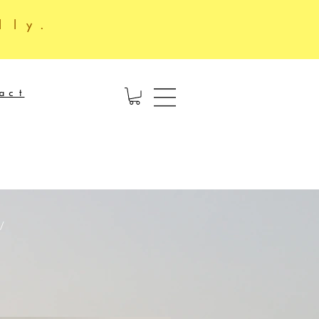
lly.
act
/