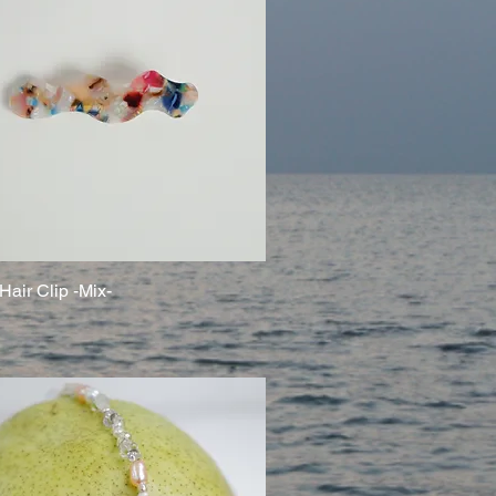
air Clip -Mix-
クイックビュー
引