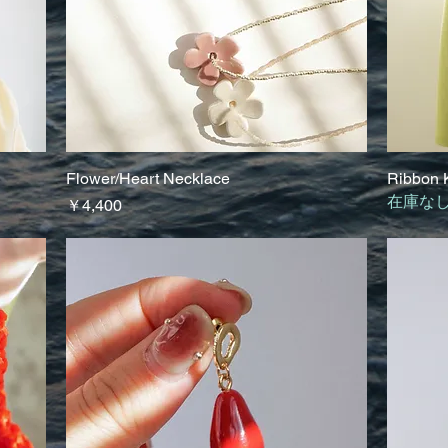
Flower/Heart Necklace
クイックビュー
Ribbon K
在庫な
価格
￥4,400