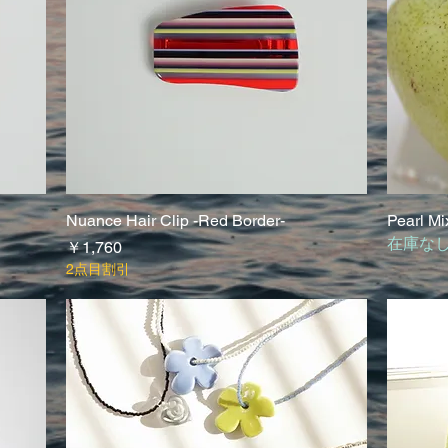
Nuance Hair Clip -Red Border-
クイックビュー
Pearl Mi
在庫な
価格
￥1,760
2点目割引