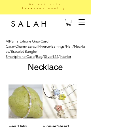
We can ship
internationally.
SALAH
All
/
Smartphone Grip
/
Card
Case
/
Charm
/
Earcuff
/
Pierce
/
Earrings
/
Hair
/
Neckla
ce
/
Bracelet Bangle
/
Smartphone Case
/
Bag
/
Silver925
/
Interior
Necklace
Pearl Mix
Flower/Heart