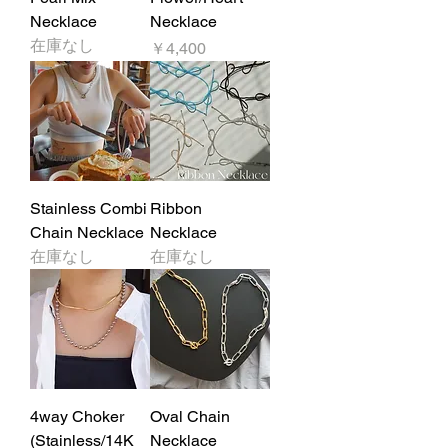
Necklace
Necklace
在庫なし
価格
￥4,400
Stainless Combi
Ribbon
Chain Necklace
Necklace
在庫なし
在庫なし
4way Choker
Oval Chain
(Stainless/14K
Necklace