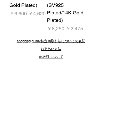
Gold Plated)
(SV925
Plated/14K Gold
通常価格
セール価格
￥6,600
￥4,620
Plated)
通常価格
セール価格
￥8,250
￥2,475
shopping guide/特定商取引法についての表記
お支払い方法
​配送料について