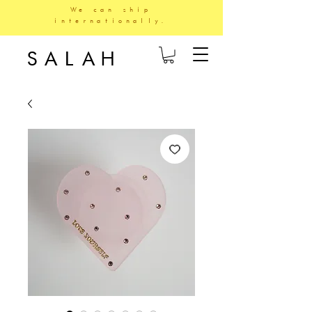
We can ship
internationally.
SALAH