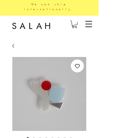
We can ship
internationally.
SALAH