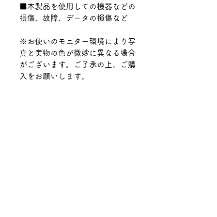
■本製品を使用しての機器などの
損傷、故障、データの損傷など
※お使いのモニター環境により写
真と実物の色が微妙に異なる場合
がございます。ご了承の上、ご購
入をお願いします。
Material.
エポキシ樹脂,プラスチック
※発送方法につきまして
発送方法は決済時に【ネコポス /
レターパックプラス】か【宅配便
(沖縄県はゆうパック)】での発送
をお選びください。
送料について詳しくは
コチラ