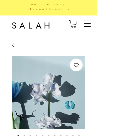
We can ship
internationally.
SALAH