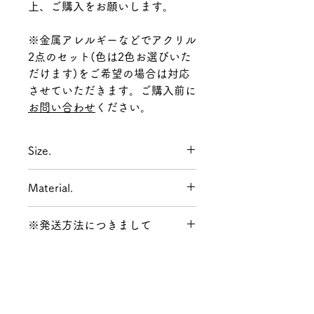
上、ご購入をお願いします。
※金属アレルギーなどでアクリル
2点のセット(色は2色お選びいた
だけます)をご希望の場合は対応
させていただきます。ご購入前に
お問い合わせ
ください。
Size.
アクリル→H20mm W21mm 隙間
Material.
部分4mm
アクリル樹脂
※発送方法につきまして
発送方法は決済時に【ネコポス /
レターパックプラス】か【宅配便
(沖縄県はゆうパック)】での発送
をお選びください。