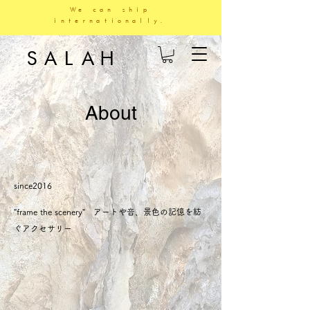
We can ship
internationally.
SALAH
About
since2016
”frame the scenery” アートや音、景色の記憶を紡
ぐアクセサリー