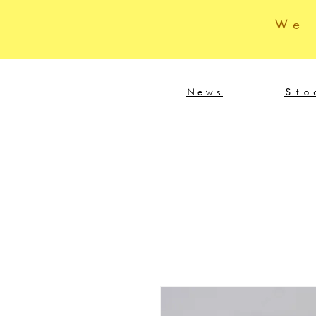
We
News
Sto