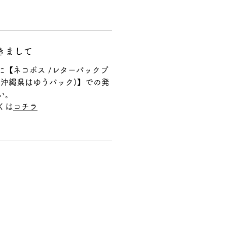
きまして
に【ネコポス /レターパックプ
(沖縄県はゆうパック)】での発
い。
くは
コチラ