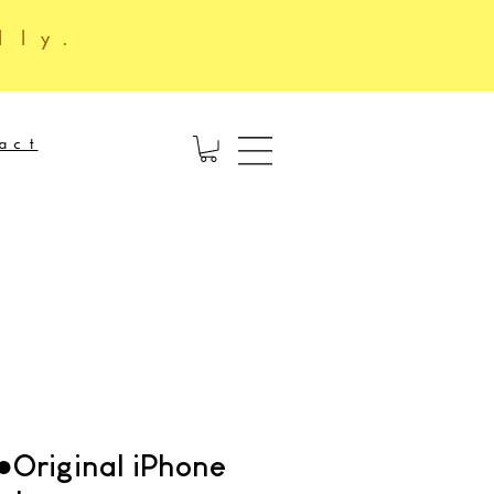
lly.
act
iginal iPhone