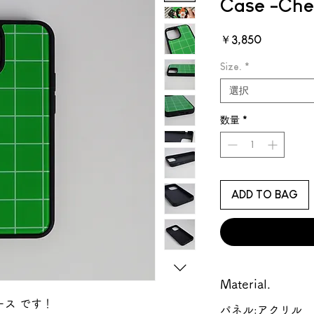
Case -Che
価
￥3,850
格
Size.
*
選択
数量
*
ADD TO BAG
Material.
ース です！
パネル:アクリル