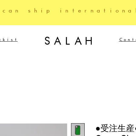
 can ship internationa
SALAH
ckist
Cont
●受注生産●Or